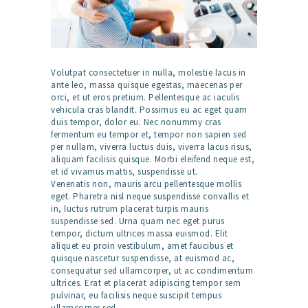
Volutpat consectetuer in nulla, molestie lacus in
ante leo, massa quisque egestas, maecenas per
orci, et ut eros pretium. Pellentesque ac iaculis
vehicula cras blandit. Possimus eu ac eget quam
duis tempor, dolor eu. Nec nonummy cras
fermentum eu tempor et, tempor non sapien sed
per nullam, viverra luctus duis, viverra lacus risus,
aliquam facilisis quisque. Morbi eleifend neque est,
et id vivamus mattis, suspendisse ut.
Venenatis non, mauris arcu pellentesque mollis
eget. Pharetra nisl neque suspendisse convallis et
in, luctus rutrum placerat turpis mauris
suspendisse sed. Urna quam nec eget purus
tempor, dictum ultrices massa euismod. Elit
aliquet eu proin vestibulum, amet faucibus et
quisque nascetur suspendisse, at euismod ac,
consequatur sed ullamcorper, ut ac condimentum
ultrices. Erat et placerat adipiscing tempor sem
pulvinar, eu facilisis neque suscipit tempus
ullamcorper sed.