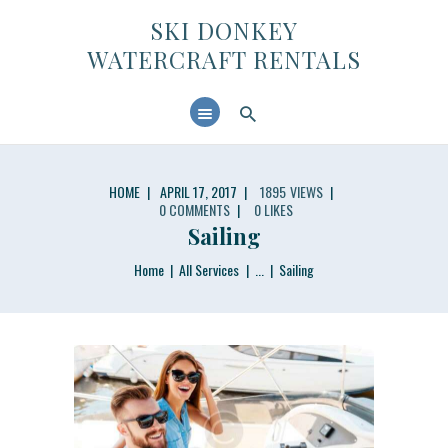
SKI DONKEY WATERCRAFT RENTALS
SKI DONKEY
WATERCRAFT RENTALS
HOME
ABOUT US
CONTACTS
HOME
APRIL 17, 2017
1895
VIEWS
0
COMMENTS
0
LIKES
Sailing
Home
All Services
...
Sailing